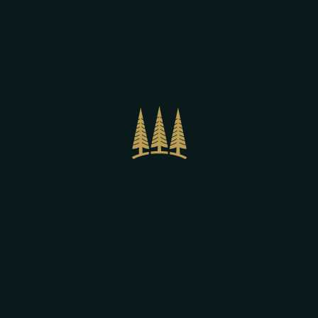
intensità.
BICCHIERI: Un calice di vetro
sottile e liscio a chiudere la cui
forma rastremata “alza” la schiuma,
impedendole al tempo stesso di
traboccare.