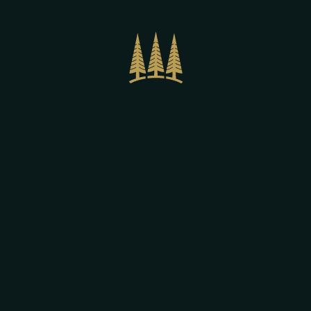
FORSTERBRÄU MERANO
Corso Libertà, 90
39012 Merano
South Tyrol – Italy
+39 0473 236 535
P.IVA: IT02354270213
QUICKLINKS
La Storia