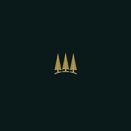
AROMA: Moderato.
BICCHIERI: Una “tozzola” cilindrica
con manico. In vetro liscio,
lavorato alla base, uno tra i più
classici bicchieri da birra studiato
per contenerne la schiuma
cremosa.